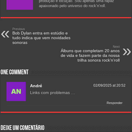
produção e locução. Sou apenas uma rapaz
apaixonado pelo universo do rock’n’roll.
Previous
Bob Dylan entra em estúdio e
tudo indica que vem novidades
sonoras
Next
Álbuns que completam 20 anos
de vida e fazem parte da nossa
trilha sonora rock’n’roll
One comment
André
02/09/2025 at 20:52
Links com problemas …
Responder
Deixe um comentário