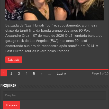
Batizada de “Last Hurrah Tour” é, supostamente, a primeira
etapa da turnê final da banda grunge dos anos 90 Por:
Alexandro Cruz – 07 de maio de 2026 O L7, lendária banda de
garage rock de Los Angeles (EUA) nos anos 90, está
encerrando sua era de reencontro após reunião em 2014. A
Last Hurrah Tour as levará pelos Estados …
Leia mais
1
2
3
4
5
»
...
Last »
Page 1 of 10
Pesquisar