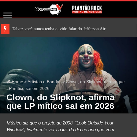
Talvez você nunca tenha ouvido falar do Jefferson Airplane. Mas é
Home
>
Artistas e Bandas
>
Clown, do Slipknot, afirma que
LP mítico sai em 2026
Clown, do Slipknot, afirma
que LP mítico sai em 2026
Músico diz que o projeto de 2008, “Look Outside Your
Window”, finalmente verá a luz do dia no ano que vem