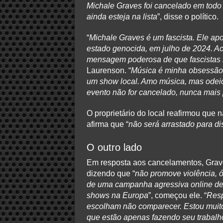
Michale Graves foi cancelado em todo
ainda esteja na lista
”, disse o político.
“
Michale Graves é um fascista. Ele ap
estado genocida, em julho de 2024. 
mensagem poderosa de que fascistas
Laurenson. “
Música é minha obsessão,
um show local. Amo música, mas odeio 
evento não for cancelado, nunca mais p
O proprietário do local reafirmou que
afirma que “
não será arrastado para dis
O outro lado
Em resposta aos cancelamentos, Grave
dizendo que “
não promove violência, 
de uma campanha agressiva online de
shows na Europa
”, começou ele. “
Resp
escolham não comparecer. Estou muito
que estão apenas fazendo seu trabalho