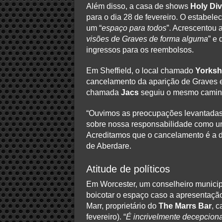
Além disso, a casa de shows
Holy Div
para o dia 28 de fevereiro. O estabele
um “
espaço para todos
”. Acrescentou 
visões de Graves de forma alguma
” e
ingressos para os reembolsos.
Em Sheffield, o local chamado
Yorksh
cancelamento da aparição de Graves e
chamada
Jacs
seguiu o mesmo camin
“Ouvimos as preocupações levantadas,
sobre nossa responsabilidade como u
Acreditamos que o cancelamento é a d
de Aberdare.
Atitude de políticos
Em Worcester, um conselheiro munici
boicotar o espaço caso a apresentaçã
Marr, proprietário do
The Marrs Bar
, c
fevereiro). “
É incrivelmente decepciona