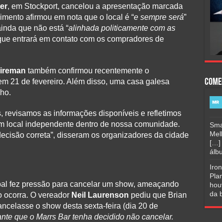
er
, em Stockport, cancelou a apresentação marcada
cimento afirmou em nota que o local é “
e sempre será
”
ainda que não está “
alinhada politicamente com as
 que entrará em contato com os compradores de
ireman
também confirmou recentemente o
m 21 de fevereiro. Além disso, uma casa galesa
Come
ho.
 revisamos as informações disponíveis e refletimos
m local independente dentro de nossa comunidade.
Sma
Mel
ecisão correta”, disseram os organizadores da cidade
[…]
álbu
Iro
Pla
pal fez pressão para cancelar um show, ameaçando
hou
da b
o ocorra. O vereador
Neil Laurenson
pediu que Brian
ancelasse o show desta sexta-feira (dia 20 de
nte que o Marrs Bar tenha decidido não cancelar.