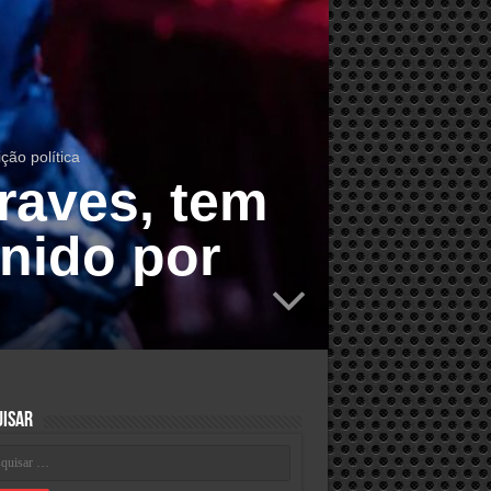
ção política
Graves, tem
nido por
uisar