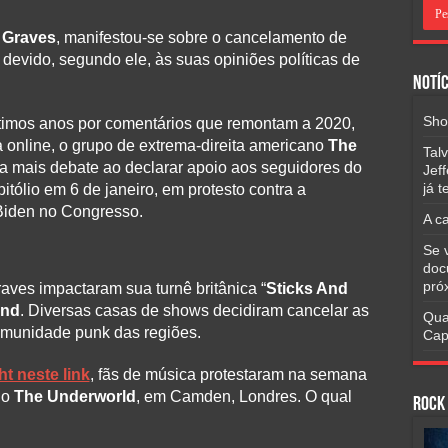
 Graves
, manifestou-se sobre o cancelamento de
devido, segundo ele, às suas opiniões políticas de
Notíc
Sho
últimos anos por comentários que remontam a 2020,
 online, o grupo de extrema-direita americano
The
Tal
da mais debate ao declarar apoio aos seguidores do
Jef
já 
ólio em 6 de janeiro, em protesto contra a
e Biden no Congresso.
A c
Se 
doc
pró
ves impactaram sua turnê britânica “
Sticks And
and
. Diversas casas de shows decidiram cancelar as
Qua
omunidade punk das regiões.
Cap
ht neste link
, fãs de música protestaram na semana
no
The Underworld
, em Camden, Londres. O qual
Rock