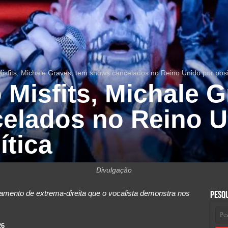
isfits, Michale Graves, tem shows cancelados no Reino Unido por posi
 Misfits, Michale 
elados no Reino U
ítica
Divulgação
amento de extrema-direita que o vocalista demonstra nos
Pesq
26