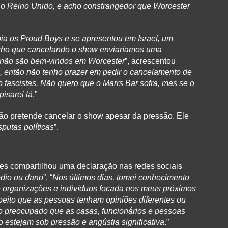
 o Reino Unido, e acho constrangedor que Worcester
oia os Proud Boys e se apresentou em Israel, um
Acho que cancelando o show enviaríamos uma
 não são bem-vindos em Worcester
”, acrescentou
 então não tenho prazer em pedir o cancelamento de
fascistas. Não quero que o Marrs Bar sofra, mas se o
isarei lá
.”
 não pretende cancelar o show apesar da pressão. Ele
putas políticas
”.
s compartilhou uma declaração nas redes sociais
ódio ou dano
”. “
Nos últimos dias, tomei conhecimento
 organizações e indivíduos focada nos meus próximos
eito que as pessoas tenham opiniões diferentes ou
 preocupado que as casas, funcionários e pessoas
 estejam sob pressão e angústia significativa
.”