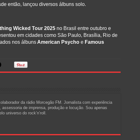
e então, lançou diversos álbuns solo.
hing Wicked Tour 2025
no Brasil entre outubro e
esentou em cidades como São Paulo, Brasília, Rio de
cados nos álbuns
American Psycho
e
Famous
 colaborador da rádio Morcegão FM. Jornalista com experiência
a, assessoria de imprensa, produção e locução. Sou apenas
o universo do rock’n’roll.