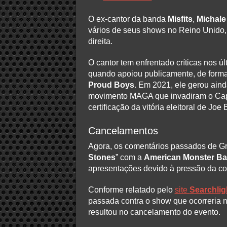
O ex-cantor da banda
Misfits
,
Michale
vários de seus shows no Reino Unido, 
direita.
O cantor tem enfrentado críticas nos 
quando apoiou publicamente, de forma
Proud Boys
. Em 2021, ele gerou ain
movimento MAGA que invadiram o Capit
certificação da vitória eleitoral de Jo
Cancelamentos
Agora, os comentários passados de Gra
Stones
” com a
American Monster B
apresentações devido à pressão da c
Conforme relatado pelo
site
Searchlig
passada contra o show que ocorreria 
resultou no cancelamento do evento.