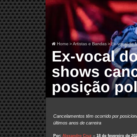
Home
>
Artistas e Bandas
>
Ex-vocal do M
Ex-vocal do
shows canc
posição pol
Cancelamentos têm ocorrido por posicion
últimos anos de carreira
Por:
Alexandro Cruz
– 18 de fevereiro de 20