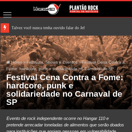
Talvez você nunca tenha ouvido falar do Jefferson Airplane
Home
>
Festivais, Shows e Eventos
>
Festival Cena Contra a
Fome: hardcore, punk e solidariedade no Carnaval de SP
Festival Cena Contra a Fome:
hardcore, punk e
solidariedade no Carnaval de
SP
Evento de rock independente ocorre no Hangar 110 e
pretende arrecadar toneladas de alimentos que serão doados
para
instituições que apoiam pessoas em vulnerabilidade