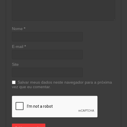
Nome
*
E-mail
*
Site
Salvar meus dados neste navegador para a próxima
vez que eu comentar.