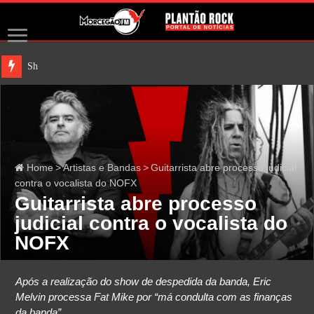
Show único do
Home
>
Artistas e Bandas
>
Guitarrista abre processo judicial
contra o vocalista do NOFX
Guitarrista abre processo
judicial contra o vocalista do
NOFX
Após a realização do show de despedida da banda, Eric
Melvin processa Fat Mike por “má condulta com as finanças
da banda”