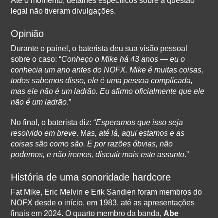
Até o momento, detalhes específicos sobre a questão
legal não tiveram divulgações.
Opinião
Durante o painel, o baterista deu sua visão pessoal
sobre o caso: “
Conheço o Mike há 43 anos — eu o
conhecia um ano antes do NOFX. Mike é muitas coisas,
todos sabemos disso, ele é uma pessoa complicada,
mas ele não é um ladrão. Eu afirmo oficialmente que ele
não é um ladrão
.”
No final, o baterista diz: “
Esperamos que isso seja
resolvido em breve
. M
as, até lá, aqui estamos e as
coisas são como são. E por razões óbvias, não
podemos, e não iremos, discutir mais este assunto
.”
História de uma sonoridade hardcore
Fat Mike, Eric Melvin e Erik Sandien foram membros do
NOFX desde o início, em 1983, até as apresentações
finais em 2024. O quarto membro da banda,
Abe