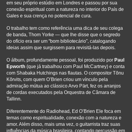
em seu próprio estúdio em Londres e passou por sua
conexão espiritual com a natureza no interior do País de
Gales e sua crença no potencial de cura.
O trabalho tem como referência uma dica de seu colega
de banda, Thom Yorke — que lhe disse que o segredo
do ofício era ser um “bom bibliotecário”, catalogando
ideias assim que surgissem para revisitá-las depois.
O álbum, profundamente pessoal, foi produzido por
Paul
Epworth
(que já trabalhou com Paul McCartney) e conta
com Shabaka Hutchings nas flautas. O compositor Tõnu
Kõrvits, com quem O’Brien criou um vínculo pela
admiração mútua ao clássico Arvo Pärt, fez os arranjos
de cordas executados pela Orquestra de Câmara de
Tallinn.
Diferentemente do Radiohead, Ed O’Brien Ele foca em
temas como espiritualidade, conexão com a natureza e
amor. Além disso, mais uma vez, o guitarrista traz suas
influências da música brasileira, contando percussão em