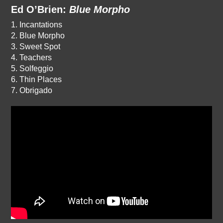
Ed O’Brien:
Blue Morpho
1. Incantations
2. Blue Morpho
3. Sweet Spot
4. Teachers
5. Solfeggio
6. Thin Places
7. Obrigado