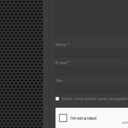
Nome
*
E-mail
*
Site
Salvar meus dados neste navegador 