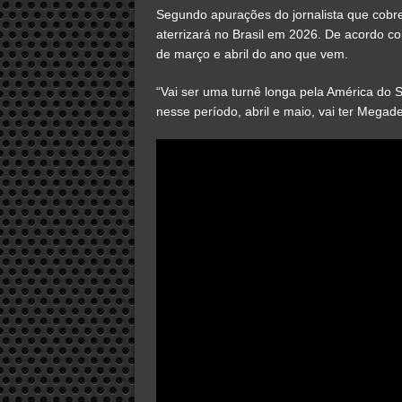
Segundo apurações do jornalista que cobre
aterrizará no Brasil em 2026. De acordo co
de março e abril do ano que vem.
“Vai ser uma turnê longa pela América do 
nesse período, abril e maio, vai ter Megade