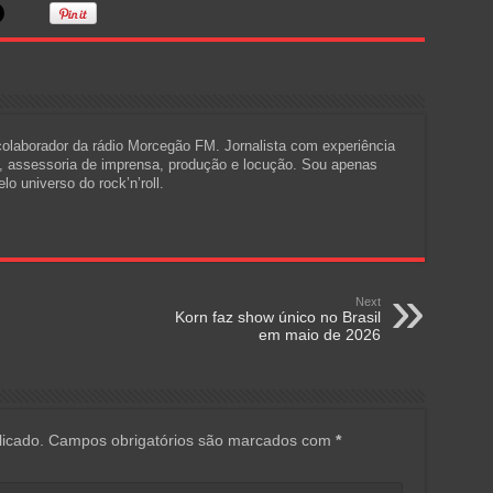
 colaborador da rádio Morcegão FM. Jornalista com experiência
a, assessoria de imprensa, produção e locução. Sou apenas
o universo do rock’n’roll.
Next
Korn faz show único no Brasil
em maio de 2026
icado.
Campos obrigatórios são marcados com
*