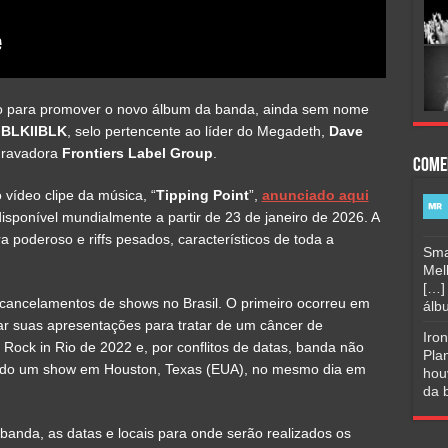
ão para promover o novo álbum da banda, ainda sem nome
o
BLKIIBLK
, selo pertencente ao líder do Megadeth,
Dave
 gravadora
Frontiers Label Group
.
Come
vídeo clipe da música, “
Tipping Point
”,
anunciado aqui
isponível mundialmente a partir de 23 de janeiro de 2026. A
 poderoso e riffs pesados, característicos de toda a
Sma
Mel
[…]
 cancelamentos de shows no Brasil. O primeiro ocorreu em
álbu
r suas apresentações para tratar de um câncer de
Iro
Rock in Rio de 2022 e, por conflitos de datas, banda não
Pla
cado um show em Houston, Texas (EUA), no mesmo dia em
hou
da b
banda, as datas e locais para onde serão realizados os