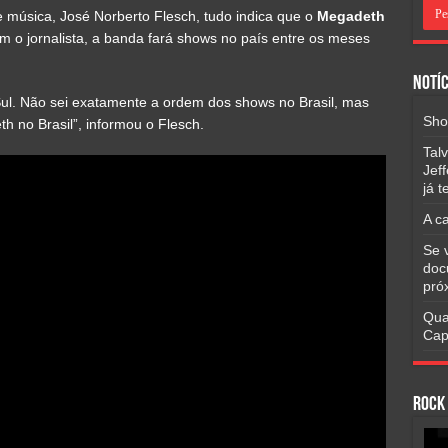
 música, José Norberto Flesch, tudo indica que o
Megadeth
m o jornalista, a banda fará shows no país entre os meses
Notíc
Sul. Não sei exatamente a ordem dos shows no Brasil, mas
Sho
th no Brasil”, informou o Flesch.
Tal
Jef
já 
A c
Se 
doc
pró
Qua
Cap
Rock