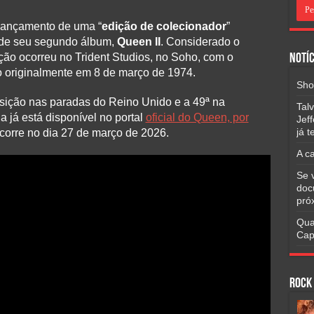
lançamento de uma “
edição de colecionador
”
 de seu segundo álbum,
Queen II
. Considerado o
ão ocorreu no Trident Studios, no Soho, com o
Notíc
 originalmente em 8 de março de 1974.
Sho
osição nas paradas do Reino Unido e a 49ª na
Tal
a já está disponível no portal
oficial do Queen, por
Jef
já 
ocorre no dia 27 de março de 2026.
A c
Se 
doc
pró
Qua
Cap
Rock