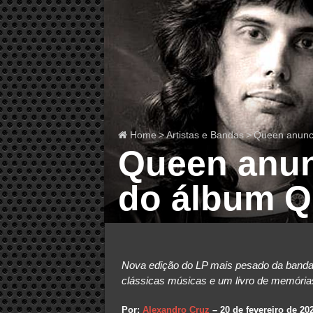
Home
>
Artistas e Bandas
>
Queen anunci
Queen anun
do álbum Q
Nova edição do LP mais pesado da banda 
clássicas músicas e um livro de memória
Por:
Alexandro Cruz
– 20 de fevereiro de 20