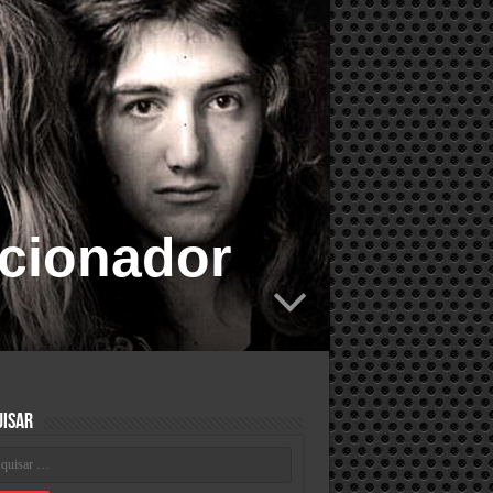
ecionador
uisar