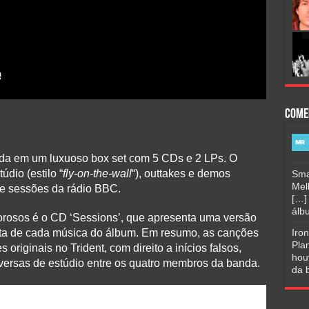
Come
ada em um luxuoso box set com 5 CDs e 2 LPs. O
dio (estilo “
fly-on-the-wall
“), outtakes e demos
Sma
Mel
o e sessões da rádio BBC.
[…]
álbu
rdorosos é o CD ‘Sessions’, que apresenta uma versão
ita de cada música do álbum. Em resumo, as canções
Iro
Pla
riginais no Trident, com direito a inícios falsos,
hou
nversas de estúdio entre os quatro membros da banda.
da b