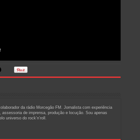
 colaborador da rádio Morcegão FM. Jornalista com experiência
a, assessoria de imprensa, produção e locução. Sou apenas
o universo do rock’n’roll.