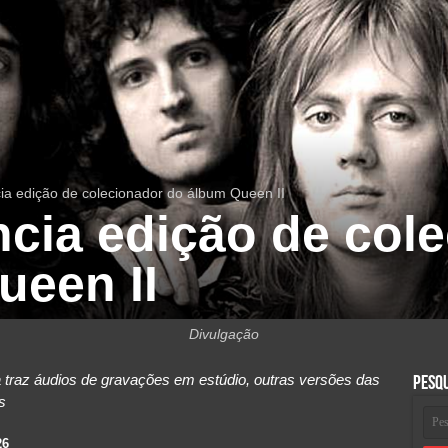
a edição de colecionador do álbum Queen II
cia edição de col
ueen II
Divulgação
traz áudios de gravações em estúdio, outras versões das
Pesq
s
26