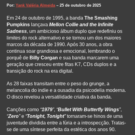
Por:
Yank Valéria Almeida
– 25 de outubro de 2025
Em 24 de outubro de 1995, a banda
The Smashing
Pumpkins
lançava
Mellon Collie and the Infinite
Sadness
, um ambicioso álbum duplo que redefiniu os
limites do rock alternativo e se tornou um dos maiores
marcos da década de 1990. Após 30 anos, a obra
continua soar grandiosa e emocional, lembrando o
porquê de
Billy Corgan
e sua banda marcarem uma
geração que cresceu entre fitas K7, CDs duplos e a
transição do rock na era digital.
As 28 faixas transitam entre o peso do grunge, a
melancolia do indie e a ousadia da psicodelia moderna.
O disco revelou a versatilidade criativa da banda.
Canções como
“
1979
”
,
“
Bullet With Butterfly Wings
”
,
“
Zero
”
e
“
Tonight, Tonight
”
tornaram-se hinos de uma
juventude dividida entre a fúria e a introspecção. Tratas-
se de uma síntese perfeita da estética dos anos 90.