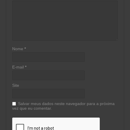
Nome
*
E-mail
*
Site
Salvar meus dados neste navegador para a próxima
vez que eu comentar.