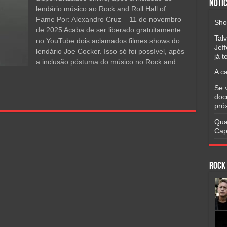
Notíc
lendário músico ao Rock and Roll Hall of
Fame Por: Alexandro Cruz – 11 de novembro
Sho
de 2025 Acaba de ser liberado gratuitamente
Tal
no YouTube dois aclamados filmes shows do
Jef
lendário Joe Cocker. Isso só foi possível, após
já 
a inclusão póstuma do músico no Rock and
A c
Se 
doc
pró
Qua
Cap
Rock