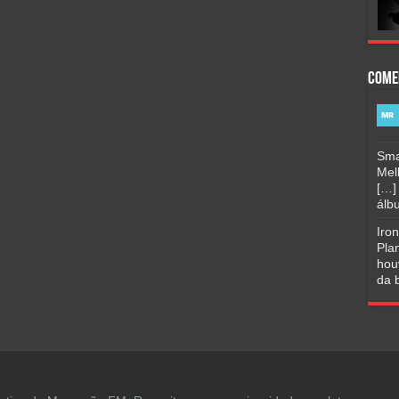
Come
Sma
Mel
[…]
álbu
Iro
Pla
hou
da b