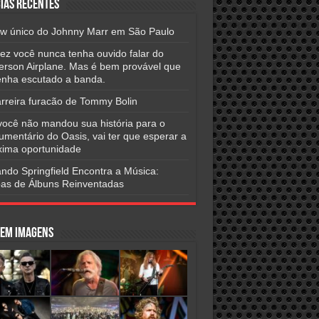
ias Recentes
w único do Johnny Marr em São Paulo
vez você nunca tenha ouvido falar do
ferson Airplane. Mas é bem provável que
tenha escutado a banda.
arreira furacão de Tommy Bolin
você não mandou sua história para o
umentário do Oasis, vai ter que esperar a
xima oportunidade
ndo Springfield Encontra a Música:
as de Álbuns Reinventadas
 em Imagens