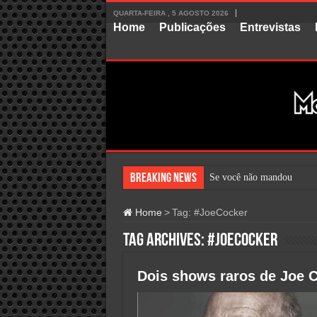
QUARTA-FEIRA , 5 AGOSTO 2026
Home
Publicações
Entrevistas
Breaking News
Se você não mandou sua hi
Home
>
Tag:
#JoeCocker
Tag Archives:
#JoeCocker
Dois shows raros de Joe 