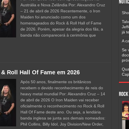
Notíc
Austrália e Nova Zelândia Por: Alexandro Cruz
– 21 de abril de 2026 Recentemente, o Iron
Sho
Maiden foi anunciado como um dos
Tal
homenageados do Rock & Roll Hall of Fame
Jef
de 2026. Porém, apesar da alegria dos fãs, a
já 
banda não comparecerá à cerimônia que
A c
Se 
doc
pró
Qua
 & Roll Hall Of Fame em 2026
Cap
Após 50 anos, finalmente os britânicos
recebem o devido reconhecimento de reis do
heavy metal mundial Por: Alexandro Cruz – 14
Rock
de abril de 2026 O Iron Maiden vai receber
oficialmente o reconhecimento no Rock & Roll
Hall Of Fame deste ano. Ou seja, a lendária
banda inglesa se junta aos demais nomeados:
Phil Collins, Billy Idol, Joy Division/New Order,