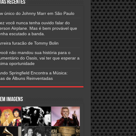
ias Recentes
w único do Johnny Marr em São Paulo
vez você nunca tenha ouvido falar do
ferson Airplane. Mas é bem provável que
tenha escutado a banda.
arreira furacão de Tommy Bolin
você não mandou sua história para o
umentário do Oasis, vai ter que esperar a
xima oportunidade
ndo Springfield Encontra a Música:
as de Álbuns Reinventadas
 em Imagens