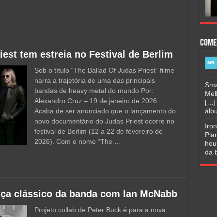
Come
est tem estreia no Festival de Berlim
Sob o título “The Ballad Of Judas Priest” filme
narra a trajetória de uma das principais
Sma
bandas de heavy metal do mundo Por:
Mel
Alexandro Cruz – 19 de janeiro de 2026
[…]
Acaba de ser anunciado que o lançamento do
álbu
novo documentário do Judas Priest ocorre no
Iro
festival de Berlim (12 a 22 de fevereiro de
Pla
2026). Com o nome “The …
hou
da b
ança clássico da banda com Ian McNabb
Projeto collab de Peter Buck é para a nova