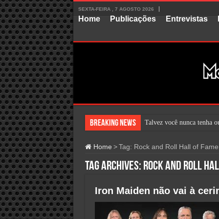
SEXTA-FEIRA , 7 AGOSTO 2026
Home
Publicações
Entrevistas
Breaking News
Talvez você nunca tenha ou
Home
>
Tag:
Rock and Roll Hall of Fame
Tag Archives:
Rock and Roll Hal
Iron Maiden não vai à cer