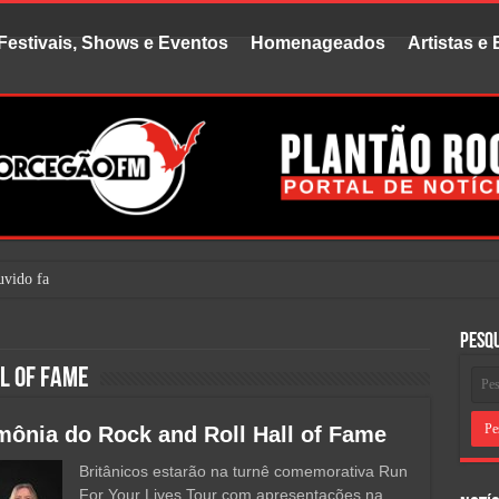
Festivais, Shows e Eventos
Homenageados
Artistas e
vido falar do Jefferson Airplane. M
Pesq
l of Fame
imônia do Rock and Roll Hall of Fame
Britânicos estarão na turnê comemorativa Run
For Your Lives Tour com apresentações na