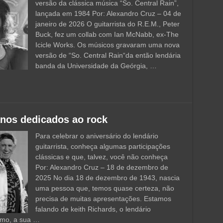
versão da clássica música “So. Central Rain”,
lançada em 1984 Por: Alexandro Cruz – 04 de
janeiro de 2026 O guitarrista do R.E.M., Peter
Buck, fez um collab com Ian McNabb, ex-The
Icicle Works. Os músicos gravaram uma nova
versão de “So. Central Rain“da então lendária
banda da Universidade da Geórgia, …
anos dedicados ao rock
Para celebrar o aniversário do lendário
guitarrista, conheça algumas participações
clássicas e que, talvez, você não conheça
Por: Alexandro Cruz – 18 de dezembro de
2025 No dia 18 de dezembro de 1943, nascia
uma pessoa que, temos quase certeza, não
precisa de muitas apresentações. Estamos
falando de keith Richards, o lendário
sumo, a sua …