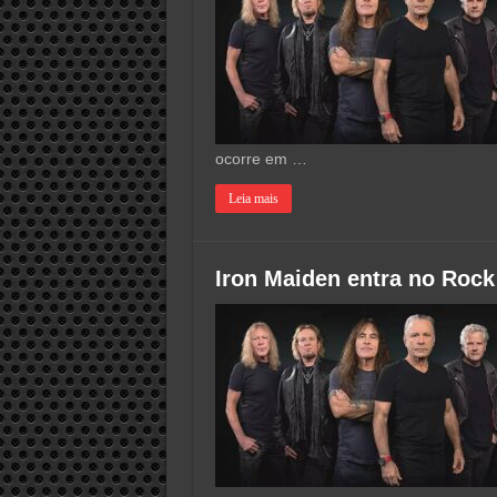
ocorre em …
Leia mais
Iron Maiden entra no Rock