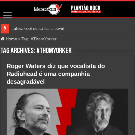
Talvez você nunca tenha ouvido fa
Home
>
Tag:
#ThomYorker
Tag Archives:
#ThomYorker
Roger Waters diz que vocalista do
Radiohead é uma companhia
desagradável