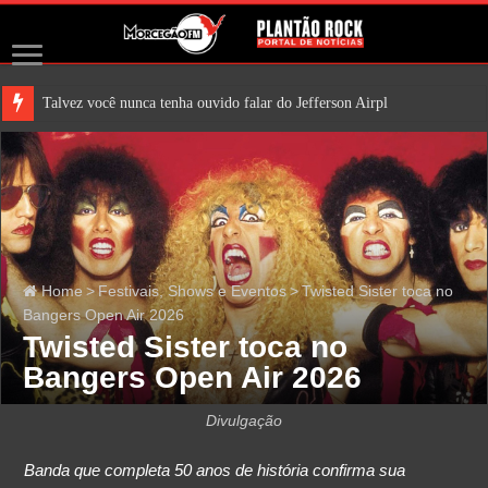
Talvez você nunca tenha ouvido falar do Jefferson Airplane. Mas é bem
Home
>
Festivais, Shows e Eventos
>
Twisted Sister toca no
Bangers Open Air 2026
Twisted Sister toca no
Bangers Open Air 2026
Divulgação
Banda que completa 50 anos de história confirma sua