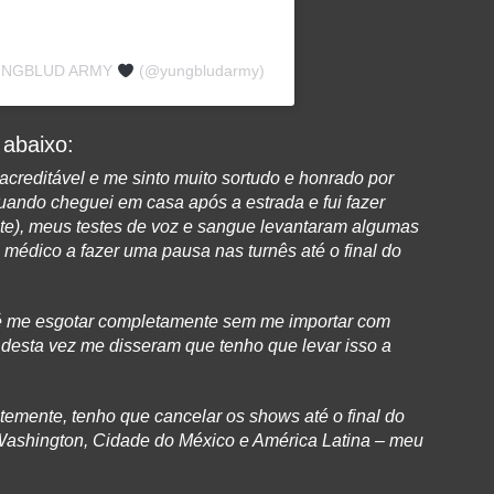
 YUNGBLUD ARMY
(@yungbludarmy)
 abaixo:
creditável e me sinto muito sortudo e honrado por
ando cheguei em casa após a estrada e fui fazer
e), meus testes de voz e sangue levantaram algumas
édico a fazer uma pausa nas turnês até o final do
até me esgotar completamente sem me importar com
desta vez me disseram que tenho que levar isso a
antemente, tenho que cancelar os shows até o final do
d, Washington, Cidade do México e América Latina – meu