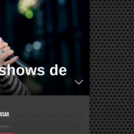
shows de
uisar