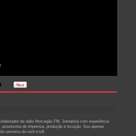
 colaborador da rádio Morcegão FM. Jornalista com experiência
a, assessoria de imprensa, produção e locução. Sou apenas
o universo do rock’n’roll.