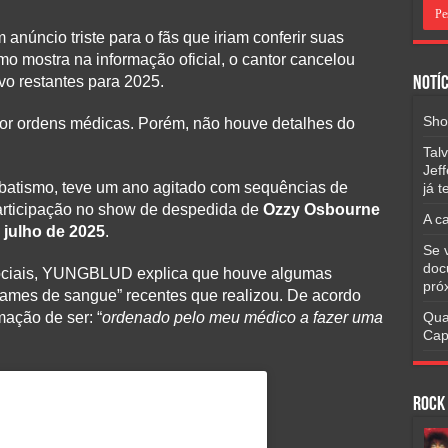
 anúncio triste para o fãs que iriam conferir suas
mo mostra na informação oficial, o cantor cancelou
vo restantes para 2025.
Notíc
Sho
or ordens médicas. Porém, não houve detalhes do
Tal
Jef
batismo, teve um ano agitado com sequências de
já 
participação no show de despedida de
Ozzy Osbourne
A c
 julho de 2025
.
Se 
doc
ociais, YUNGBLUD explica que houve algumas
pró
xames de sangue” recentes que realizou. De acordo
mação de ser: “
ordenado pelo meu médico a fazer uma
Qua
Cap
Rock