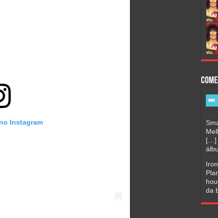
Come
 no Instagram
Sma
Mel
[…]
álbu
Iro
Pla
hou
da b