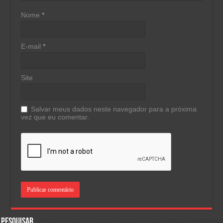
Nome
*
E-mail
*
Site
Salvar meus dados neste navegador para a próxima
vez que eu comentar.
Pesquisar