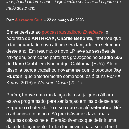
lado, banda informa que single inédito será lançado agora em
maio deste ano
Por:
Alexandro Cruz
– 22 de março de 2026
Em entrevista ao
podcast australiano
Everblack
, o
baterista do
ANTHRAX
,
Charlie Benante
, informou que
o tão aguardado novo álbum será lançado em setembro
deste ano. Em resumo, o novo LP teve as sessões de
mixagem, bem como parte das gravações no
Studio 606
de
Dave Grohl
, em Northridge, Califórnia (EUA). Além
disso, a banda trabalhou novamente com o produtor
Jay
Ruston
, que anteriormente comandou os álbuns
For All
Kings
(2016) e
Worship Music
(2011).
Porém, houve uma mudança de rota, já que o álbum
estava programado para ser lançao em maio deste ano.
Segundo o baterista, “o disco não sai até
setembro
. Nós
o adiamos um pouco. Só precisávamos fazer mais
algumas coisas nele. E então tivemos que definir uma
data de lançamento. Então foi movido para setembro. É