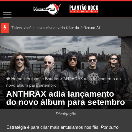
Talvez você nunca tenha ouvido falar do Jefferson Airplane. Mas
Home
>
Artistas e Bandas
>
ANTHRAX adia lançamento do
novo álbum para setembro
ANTHRAX adia lançamento
do novo álbum para setembro
Divulgação
Estratégia é para criar mais entusiamos nos fãs.
Por outro