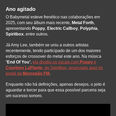
Ano agitado
O Babymetal esteve frenético nas colaborações em
2025, com seu álbum mais recente,
Metal Forth
,
apresentando
Poppy
,
Electric Callboy
,
Polyphia
,
Spiritbox
, entre outros.
Já Amy Lee, também se uniu a outros artistas
recentemente, tendo participado de um dos maiores
esforços de crossover do metal este ano. Na música
“
End Of You
“,
ela dividiu os vocais com
Poppy
e
Courtney LaPlante
, do Spiritbox, anunciado aqui no
portal da
Morcegão FM
.
Enquanto não há definições, apenas desejos, o jeito é
aguardar e torcer para que essa possível parceria seja
um sucesso sonoro.