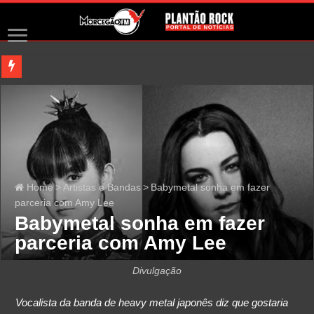
Home
>
Artistas e Bandas
>
Babymetal sonha em fazer
parceria com Amy Lee
Babymetal sonha em fazer
parceria com Amy Lee
Divulgação
Vocalista da banda de heavy metal japonês diz que gostaria