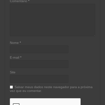
Comentário
*
Nome
*
E-mail
*
Site
Salvar meus dados neste navegador para a próxima
vez que eu comentar.