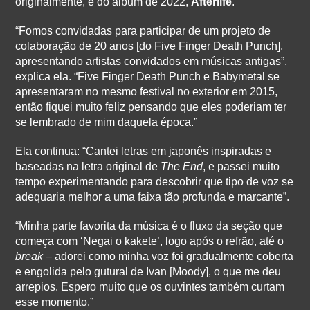
originalmente, é do álbum de 2022,
Afterlife
.
“Fomos convidadas para participar de um projeto de
colaboração de 20 anos [do Five Finger Death Punch],
apresentando artistas convidados em músicas antigas”,
explica ela. “Five Finger Death Punch e Babymetal se
apresentaram no mesmo festival no exterior em 2015,
então fiquei muito feliz pensando que eles poderiam ter
se lembrado de mim daquela época.”
Ela continua: “Cantei letras em japonês inspiradas e
baseadas na letra original de
The End
, e passei muito
tempo experimentando para descobrir que tipo de voz se
adequaria melhor a uma faixa tão profunda e marcante”.
“Minha parte favorita da música é o fluxo da seção que
começa com ‘Negai o kakete’, logo após o refrão, até o
break
– adorei como minha voz foi gradualmente coberta
e engolida pelo gutural de Ivan [Moody], o que me deu
arrepios. Espero muito que os ouvintes também curtam
esse momento.”