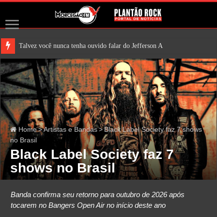
Talvez você nunca tenha ouvido falar do Jefferson Airplane. Mas é
Home
>
Artistas e Bandas
>
Black Label Society faz 7 shows
no Brasil
Black Label Society faz 7
shows no Brasil
Banda confirma seu retorno para outubro de 2026 após
tocarem no Bangers Open Air no início deste ano