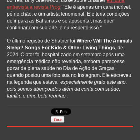
do Yes, Billy Sherwood, disse sobre Shatner
em uma
entrevista à revista
Prog
: “Ele é apenas um cara incrível,
pé no chão, e um artista fenomenal. Ele teria condições
de ir para as Bahamas e se aposentar, mas quer
continuar com sua arte, e eu respeito isso.”
O último registro de Shatner foi
Where Will The Animals
Sleep? Songs For Kids & Other Living Things
, de
2024. O ator foi hospitalizado em setembro após uma
emergência médica não revelada, embora parecesse
gozar de plena saúde no Dia de Ação de Graças,
quando postou uma foto sua no Instagram. Ele escreveu
na legenda que estava “
especialmente grato este ano,
pois somos abençoados além da conta com saúde,
família e uma bela reunião
”.