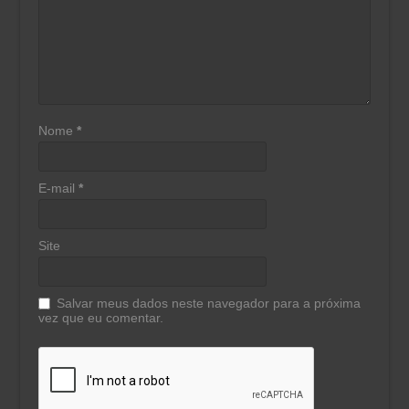
Nome
*
E-mail
*
Site
Salvar meus dados neste navegador para a próxima
vez que eu comentar.