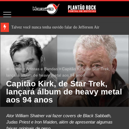
Talvez você nunca tenha ouvido falar do Jefferson Airplane. Mas é
Home
>
Artistas e Bandas
>
Capitão Kirk, de Star Trek,
lançará álbum de heavy metal aos 94 anos
Capitão Kirk, de Star Trek,
lançará álbum de heavy metal
aos 94 anos
Ator William Shatner vai fazer covers de Black Sabbath,
Judas Priest e Iron Maiden, além de apresentar algumas
faixas originais de peso