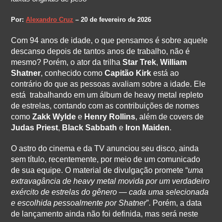
Por:
Alexandro Cruz
– 20 de fevereiro de 2026
Com 94 anos de idade, o que pensamos é sobre aquele
descanso depois de tantos anos de trabalho, não é
mesmo? Porém, o ator da trilha
Star Trek
,
William
Shatner
, conhecido como
Capitão Kirk
está ao
contrário do que as pessoas avaliam sobre a idade. Ele
está trabalhando em um álbum de heavy metal repleto
de estrelas, contando com as contribuições de nomes
como
Zakk Wylde
e
Henry Rollins
, além de covers de
Judas Priest
,
Black Sabbath
e
Iron Maiden
.
O astro do cinema e da TV anunciou seu disco, ainda
sem título, recentemente, por meio de um comunicado
de sua equipe. O material de divulgação promete “
uma
extravagância de heavy metal movida por um verdadeiro
exército de estrelas do gênero — cada uma selecionada
e escolhida pessoalmente por Shatner
”. Porém, a data
de lançamento ainda não foi definida, mas será neste