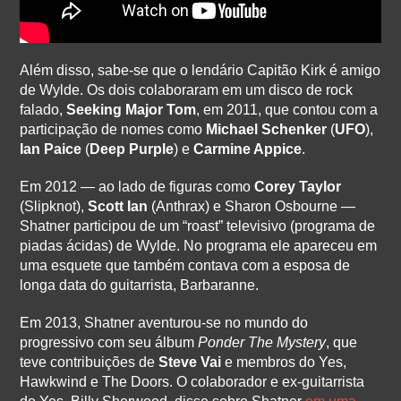
Além disso, sabe-se que o lendário Capitão Kirk é amigo
de Wylde. Os dois colaboraram em um disco de rock
falado,
Seeking Major Tom
, em 2011, que contou com a
participação de nomes como
Michael Schenker
(
UFO
),
Ian Paice
(
Deep Purple
) e
Carmine Appice
.
Em 2012 — ao lado de figuras como
Corey Taylor
(Slipknot),
Scott Ian
(Anthrax) e Sharon Osbourne —
Shatner participou de um “roast” televisivo (programa de
piadas ácidas) de Wylde. No programa ele apareceu em
uma esquete que também contava com a esposa de
longa data do guitarrista, Barbaranne.
Em 2013, Shatner aventurou-se no mundo do
progressivo com seu álbum
Ponder The Mystery
, que
teve contribuições de
Steve Vai
e membros do Yes,
Hawkwind e The Doors. O colaborador e ex-guitarrista