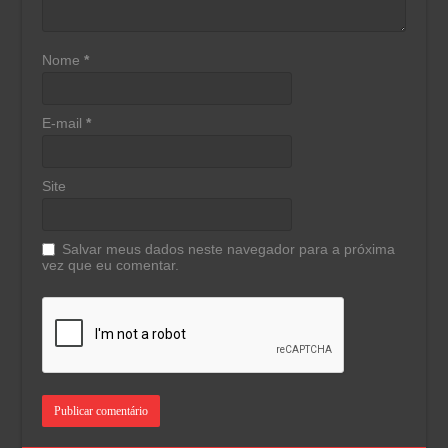
Nome
*
E-mail
*
Site
Salvar meus dados neste navegador para a próxima
vez que eu comentar.