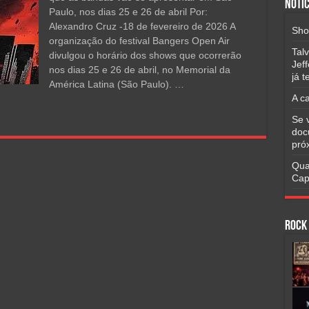
Notíc
Paulo, nos dias 25 e 26 de abril Por:
Alexandro Cruz -18 de fevereiro de 2026 A
Sho
organização do festival Bangers Open Air
Tal
divulgou o horário dos shows que ocorrerão
Jef
nos dias 25 e 26 de abril, no Memorial da
já 
América Latina (São Paulo). …
A c
Se 
doc
pró
Qua
Cap
Rock