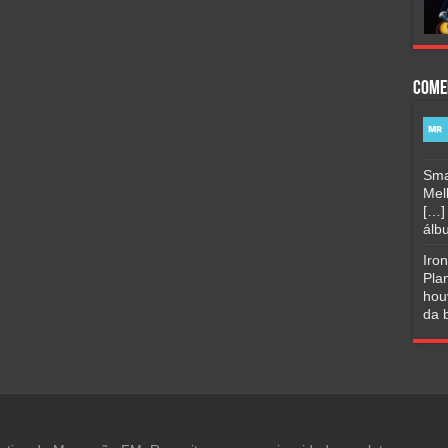
Come
Sma
Mel
[…]
álbu
Iro
Pla
hou
da b