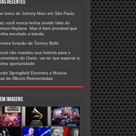
ias Recentes
w único do Johnny Marr em São Paulo
vez você nunca tenha ouvido falar do
ferson Airplane. Mas é bem provável que
tenha escutado a banda.
arreira furacão de Tommy Bolin
você não mandou sua história para o
umentário do Oasis, vai ter que esperar a
xima oportunidade
ndo Springfield Encontra a Música:
as de Álbuns Reinventadas
 em Imagens