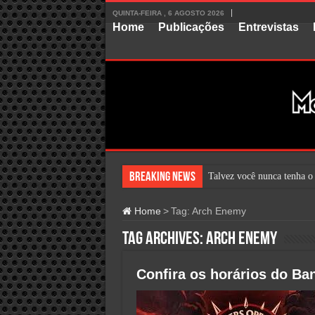
QUINTA-FEIRA , 6 AGOSTO 2026
Home
Publicações
Entrevistas
Breaking News
Talvez você nunca tenha o
Home
>
Tag:
Arch Enemy
Tag Archives:
Arch Enemy
Confira os horários do Ba