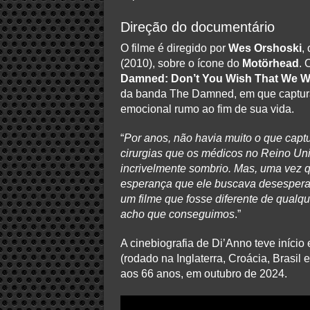
Direção do documentário
O filme é diregido por
Wes Orshoski
,
(2010), sobre o ícone do
Motörhead
. 
Damned: Don’t You Wish That We W
da banda The Damned, em que captura
emocional rumo ao fim de sua vida.
“
Por anos, não havia muito o que captu
cirurgias que os médicos no Reino Un
incrivelmente sombrio. Mas, uma vez 
esperança que ele buscava desesperad
um filme que fosse diferente de qualqu
acho que conseguimos
.”
A cinebiografia de Di’Anno teve início
(rodado na Inglaterra, Croácia, Brasi
aos 66 anos, em outubro de 2024.