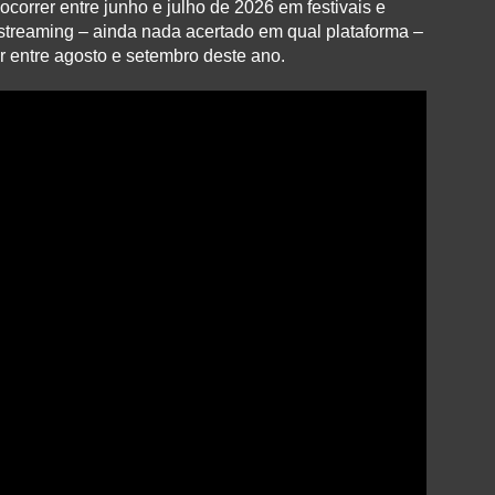
ocorrer entre junho e julho de 2026 em festivais e
streaming – ainda nada acertado em qual plataforma –
r entre agosto e setembro deste ano.