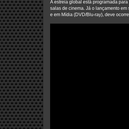
A estreia global está programada para 
salas de cinema. Já o lançamento em 
e em Mídia (DVD/Blu-ray), deve ocorre