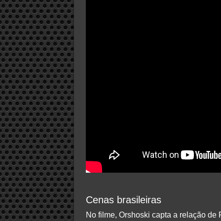
Cenas brasileiras
No filme, Orshoski capta a relação de 