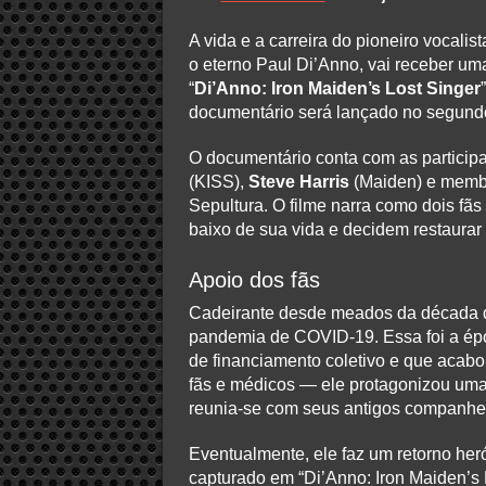
A vida e a carreira do pioneiro vocali
o eterno Paul Di’Anno, vai receber u
“
Di’Anno: Iron Maiden’s Lost Singer
documentário será lançado no segund
O documentário conta com as partici
(KISS),
Steve Harris
(Maiden) e membr
Sepultura. O filme narra como dois fã
baixo de sua vida e decidem restaurar 
Apoio dos fãs
Cadeirante desde meados da década d
pandemia de COVID-19. Essa foi a ép
de financiamento coletivo e que acab
fãs e médicos — ele protagonizou uma 
reunia-se com seus antigos companhe
Eventualmente, ele faz um retorno her
capturado em “Di’Anno: Iron Maiden’s 