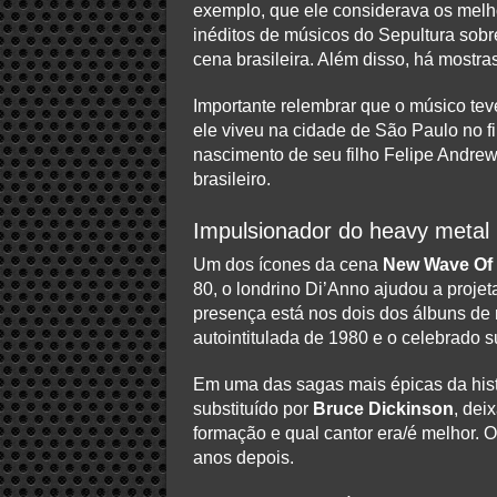
exemplo, que ele considerava os mel
inéditos de músicos do Sepultura sobr
cena brasileira. Além disso, há most
Importante relembrar que o músico tev
ele viveu na cidade de São Paulo no fi
nascimento de seu filho Felipe Andrew
brasileiro.
Impulsionador do heavy metal
Um dos ícones da cena
New Wave Of 
80, o londrino Di’Anno ajudou a proje
presença está nos dois dos álbuns de 
autointitulada de 1980 e o celebrado s
Em uma das sagas mais épicas da hist
substituído por
Bruce Dickinson
, dei
formação e qual cantor era/é melhor. 
anos depois.