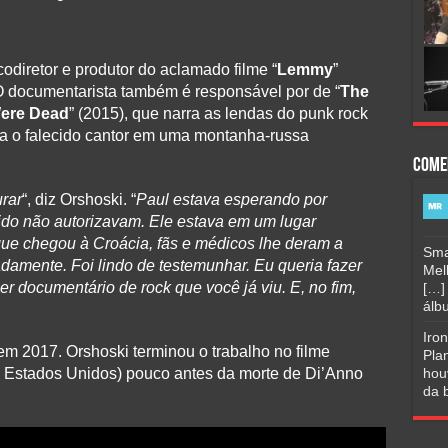
 codiretor e produtor do aclamado filme “
Lemmy
”
O documentarista também é responsável por de “
The
ere Dead
” (2015), que narra as lendas do punk rock
 o falecido cantor em uma montanha-russa
Come
rar
“, diz Orshoski. “
Paul estava esperando por
ido não autorizavam. Ele estava em um lugar
que chegou à Croácia, fãs e médicos lhe deram a
Sma
amente. Foi lindo de testemunhar. Eu queria fazer
Mel
er documentário de rock que você já viu. E, no fim,
[…]
álbu
Iro
 em 2017. Orshoski terminou o trabalho no filme
Pla
l e Estados Unidos) pouco antes da morte de Di’Anno
hou
da b