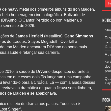
sta de heavy metal dos primeiros álbuns do Iron Maiden,
ma bela homenagem cinematográfica. Batizado de
” (Di’Anno: O Cantor Perdido do Iron Maiden), o
Notíc
o semestre de 2026.
Sho
pações de
James Hetfield
(Metallica),
Gene Simmons
Tal
os do Exodus, Slayer, Megadeth, Overkill e
Jef
já 
s do Iron Maiden encontram Di’Anno no ponto mais
sua saúde e relançar sua carreira.
A c
Se 
doc
pró
e 2010, a saúde de Di’Anno despencou durante a
oca em que esses dois fãs lançaram uma campanha
Qua
ou levando-o para a Croácia. Lá — com a ajuda desses
Cap
reviravolta dramática enquanto ficava sem dinheiro,
iros de Maiden e se apaixonava.
Rock
óico e cheio de drama aos palcos. Tudo isso é
Lost Singer”.