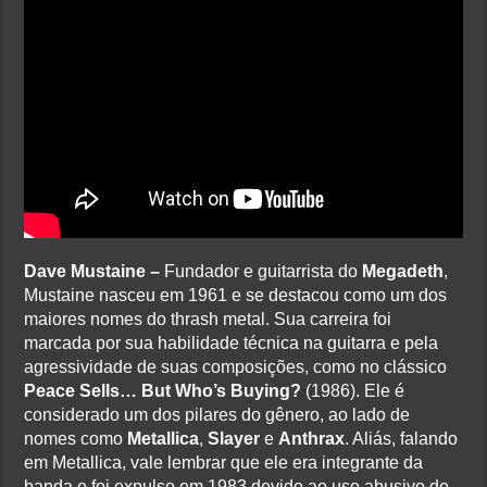
Dave Mustaine –
Fundador e guitarrista do
Megadeth
,
Mustaine nasceu em 1961 e se destacou como um dos
maiores nomes do thrash metal. Sua carreira foi
marcada por sua habilidade técnica na guitarra e pela
agressividade de suas composições, como no clássico
Peace Sells… But Who’s Buying?
(1986). Ele é
considerado um dos pilares do gênero, ao lado de
nomes como
Metallica
,
Slayer
e
Anthrax
. Aliás, falando
em Metallica, vale lembrar que ele era integrante da
banda e foi expulso em 1983 devido ao uso abusivo de