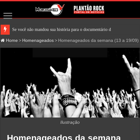
Se você não mandou sua história para o documentário do Oasis, vai ter que
Home
>
Homenageados
>
Homenageados da semana (13 a 19/09)
Ilustração
Homenageados da semana