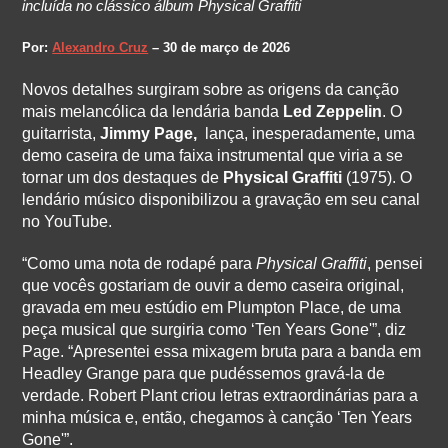
incluída no clássico álbum Physical Graffiti
Por:
Alexandro Cruz
– 30 de março de 2026
Novos detalhes surgiram sobre as origens da canção
mais melancólica da lendária banda
Led Zeppelin
. O
guitarrista,
Jimmy Page,
lança, inesperadamente, uma
demo caseira de uma faixa instrumental que viria a se
tornar um dos destaques de
Physical Graffiti
(1975). O
lendário músico disponibilizou a gravação em seu canal
no YouTube.
“Como uma nota de rodapé para
Physical Graffiti
, pensei
que vocês gostariam de ouvir a demo caseira original,
gravada em meu estúdio em Plumpton Place, de uma
peça musical que surgiria como ‘Ten Years Gone'”, diz
Page. “Apresentei essa mixagem bruta para a banda em
Headley Grange para que pudéssemos gravá-la de
verdade. Robert Plant criou letras extraordinárias para a
minha música e, então, chegamos à canção ‘Ten Years
Gone'”.