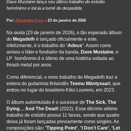
Dave Mustaine lança seu útlimo trabalho de estúdio
homônimo e inicia a turnê de despedida
Por:
Alexandro Cruz
– 23 de janeiro de 2026
Na sexta (23 de janeiro de 2026), o tão esperado álbum
do
Megadeth
é lançado oficialmente e este,
infelizmente, é o trabalho do “
Adeus
“. Assim como
avisou o líder e fundador da banda,
Dave Mustaine
, o
LP homônimo é o último de uma história voltada ao
thrash metal por anos.
Como diferencial, o novo trabalho do Megadeth traz a
estreia do guitarrista finlandês
Teemu Mäntysaari
, que
entrou no lugar do brasileiro Kiko Loureiro, em 2023.
O álbum autointulado é o sucessor de
The Sick, The
Dying… And The Dead!
(2022). Esse décimo sétimo
trabalho de estúdio possui 11 faixas, sendo que quatro
delas já foram lançadas previamente como singles. As
composições são: “
Tipping Point
“, “
I Don’t Care
“, “
Let