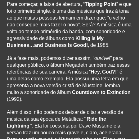
Para começar, a faixa de abertura, “
Tipping Point
” e que
foi o primeiro single, é uma das músicas que traz à tona
ao que muitas pessoas teimam em dizer que: “o velho
não consegue mais fazer o novo”. Será? A música é uma
volta ao tempo primórdio da banda, com sonoridade e
agressividade de álbuns como
Killing Is My
Business…and Business Is Good!
, de 1985.
Já a fase mais, podemos dizer asssim, “
ouvivel
” para
qualquer público, o álbum Megadeth também traz essas
referências de sua carreira. A música “
Hey, God?!
” é
uma delas como exemplo. Ela possui uma letra em que
apresenta a nova versão cristã de Mustaine, lembra
muito a sonoridade do álbum
Countdown to Extinction
(1992).
Além disso, não podemos deixar de citar a versão da
música da sua época de Metallica:
“Ride the
Lightning”
. Ela foi coescrita por Dave Mustaine e a
versão traz um pouco mais grave e, claro, acelerada.