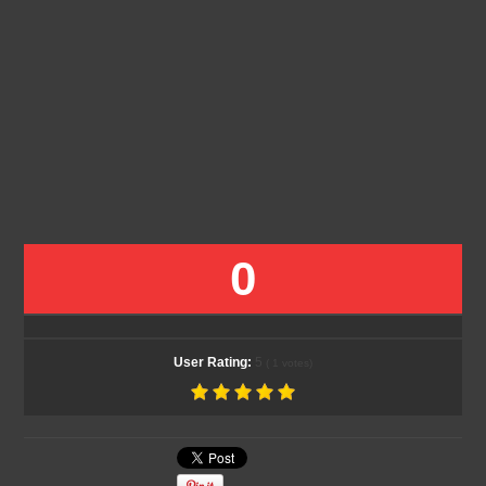
0
User Rating:
5
(
1
votes)