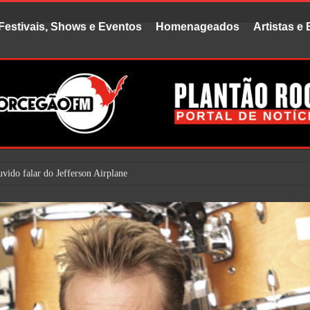
Festivais, Shows e Eventos
Homenageados
Artistas e
vido falar do Jefferson Airplane. Mas é bem provável que j