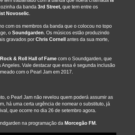
, ele tem trabalhado com a banda que lidera chamada
Is
 cozinha da banda
3rd Street,
que tem entre os
ist Novoselic
.
lho com os membros da banda que o colocou no topo
nge, o
Soundgarden
. Os músicos estão produzindo
is gravados por
Chris Cornell
antes da sua morte,
Rock & Roll Hall of Fame
com o Soundgarden, que
s Angeles. Vale destacar que essa é segunda inclusão
 nomeado com o Pearl Jam em 2017.
to, o Pearl Jam não revelou quem poderá assumir as
m, há uma certa urgência de nomear o substituto, já
ival, que ocorre no dia 26 de setembro agora.
undgarden na programação da
Morcegão FM
.