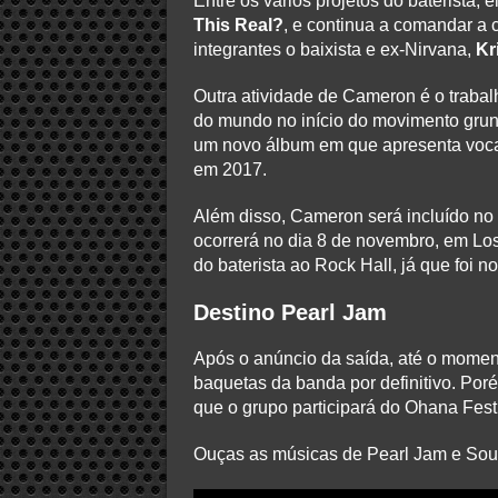
Entre os vários projetos do baterista
This Real?
, e continua a comandar a
integrantes o baixista e ex-Nirvana,
Kr
Outra atividade de Cameron é o traba
do mundo no início do movimento gru
um novo álbum em que apresenta voca
em 2017.
Além disso, Cameron será incluído no
ocorrerá no dia 8 de novembro, em Lo
do baterista ao Rock Hall, já que foi
Destino Pearl Jam
Após o anúncio da saída, até o momen
baquetas da banda por definitivo. Poré
que o grupo participará do Ohana Fest
Ouças as músicas de Pearl Jam e So