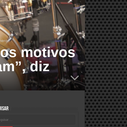
ameron
dos motivos
am”, diz
uisar