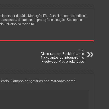
 colaborador da rádio Morcegão FM. Jornalista com experiência
a, assessoria de imprensa, produção e locução. Sou apenas
o universo do rock’n’roll.
Next
Disco raro de Buckingham e
Nicks antes de integrarem o
Fleetwood Mac é relançado
icado.
Campos obrigatórios são marcados com
*