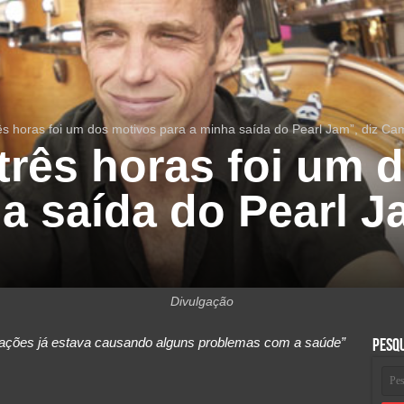
ês horas foi um dos motivos para a minha saída do Pearl Jam”, diz C
três horas foi um 
a saída do Pearl J
Divulgação
ntações já estava causando alguns problemas com a saúde”
Pesq