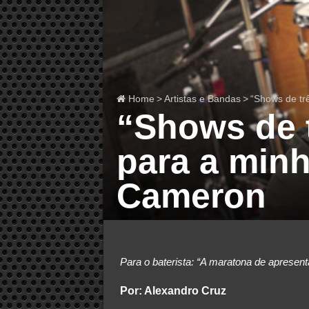
Home
>
Artistas e Bandas
>
“Shows de tr
“Shows de 
para a minh
Cameron
Para o baterista: “A maratona de aprese
Por: Alexandro Cruz