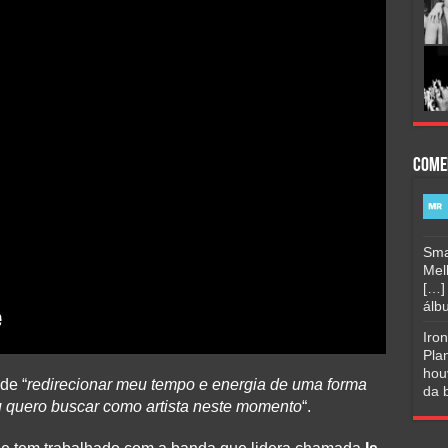
Come
Sma
Mel
[…]
álbu
Iro
Pla
hou
de “
redirecionar meu tempo e energia de uma forma
da b
 quero buscar como artista neste momento
“.