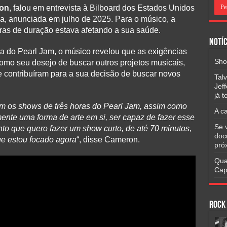
on
, falou em entrevista à Bilboard dos Estados Unidos
a, anunciada em julho de 2025. Para o músico, a
ras de duração estava afetando a sua saúde.
Notíc
a do Pearl Jam, o músico revelou que as exigências
Sho
como seu desejo de buscar outros projetos musicais,
ue contribuíram para a sua decisão de buscar novos
Tal
Jef
já 
m os shows de três horas do Pearl Jam, assim como
A c
amente uma forma de arte em si, ser capaz de fazer esse
Se 
to que quero fazer um show curto, de até 70 minutos,
doc
ue estou focado agora
“, disse Cameron.
pró
Qua
Cap
Rock