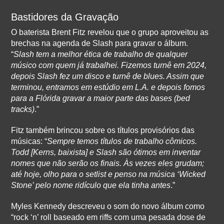
Bastidores da Gravação
O baterista Brent Fitz revelou que o grupo aproveitou as
brechas na agenda de Slash para gravar o álbum.
“
Slash tem a melhor ética de trabalho de qualquer
músico com quem já trabalhei. Fizemos turnê em 2024,
depois Slash fez um disco e turnê de blues. Assim que
terminou, entramos em estúdio em L.A. e depois fomos
para a Flórida gravar a maior parte das bases (bed
tracks)
.”
Fitz também brincou sobre os títulos provisórios das
músicas: “
Sempre temos títulos de trabalho cômicos.
Todd [Kerns, baixista] e Slash são ótimos em inventar
nomes que não serão os finais. Às vezes eles grudam;
até hoje, olho para o setlist e penso na música ‘Wicked
Stone’ pelo nome ridículo que ela tinha antes
.”
Myles Kennedy descreveu o som do novo álbum como
“rock ‘n’ roll baseado em riffs com uma pesada dose de