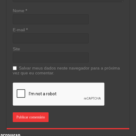
Nome
*
E-mail
*
Site
Salvar meus dados neste navegador para a próxima
vez que eu comentar.