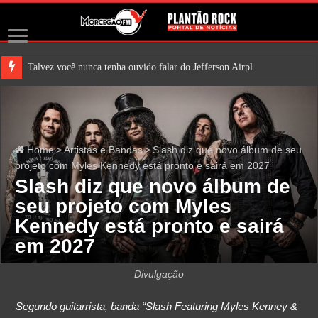
Talvez você nunca tenha ouvido falar do Jefferson Airplane. Mas é be
Home
>
Artistas e Bandas
>
Slash diz que novo álbum de seu
projeto com Myles Kennedy está pronto e sairá em 2027
Slash diz que novo álbum de
seu projeto com Myles
Kennedy está pronto e sairá
em 2027
Divulgação
Segundo guitarrista, banda “Slash Featuring Myles Kenney &