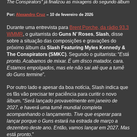
The Conspirators” já finalizou as mixagens do segundo álbum
Por:
Alexandro Cruz
– 10 de fevereiro de 2026
Durante uma entrevista para
Brent Porche, da rádio 93.3
WMMR
, o guitarrista do
Guns N’ Roses
,
Slash
, disse
sobre a situação das composições e gravações do
próximo álbum da
Slash Featuring Myles Kennedy &
The Conspirators (SMKC)
. Segundo o guitarrista: “
Está
pronto. Acabamos de mixar. É um disco matador, cara.
Estamos empolgados, mas ele não sai até que a turnê
do Guns termine
”.
Por outro lado e apesar da boa notícia, Slash indica que
os fãs vão precisar ter paciência para curitir o novo
álbum. “
Será lançado provavelmente em janeiro de
2027, e haverá uma turnê mundial completa
acompanhando o lançamento. Tive que esperar para
lançar porque o Guns estará na estrada de março a
dezembro deste ano. Então, vamos lançar em 2027. Mas
está pronto
.”