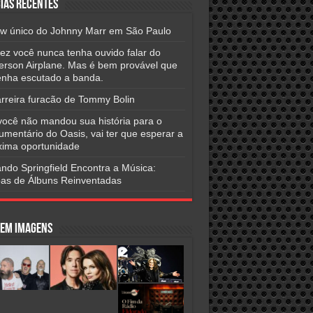
ias Recentes
w único do Johnny Marr em São Paulo
vez você nunca tenha ouvido falar do
ferson Airplane. Mas é bem provável que
tenha escutado a banda.
arreira furacão de Tommy Bolin
você não mandou sua história para o
umentário do Oasis, vai ter que esperar a
xima oportunidade
ndo Springfield Encontra a Música:
as de Álbuns Reinventadas
 em Imagens