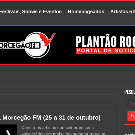
Festivais, Shows e Eventos
Homenageados
Artistas e
uvido fala
Pesq
Morcegão FM (25 a 31 de outubro)
Confira os artistas que celebram seus
aniversários em mais uma semana roqueira