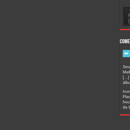
Come
Sma
Mel
[…]
álbu
Iro
Pla
hou
da b