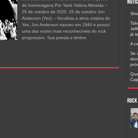
Notíc
de homenagens Por Yank Valéria Almeida –
25 de outubro de 2025. 25 de outubro Jon
Sho
Anderson (Yes) – Vocalista e alma criativa do
Tal
Yes, Jon Anderson nasceu em 1944 e possui
Jef
uma das vozes mais reconhecíveis do rock
já 
progressivo. Sua poesia e timbre
A c
Se 
doc
pró
Qua
Cap
Rock