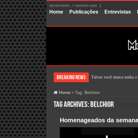
SEXTA-FEIRA , 7 AGOSTO 2026
Home
Publicações
Entrevistas
Breaking News
Talvez você nunca tenha o
Home
>
Tag:
Belchior
Tag Archives:
Belchior
Homenageados da semana 