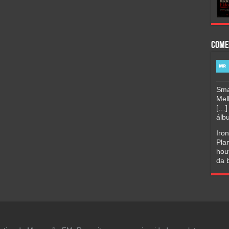
Come
Sma
Mel
[…]
álbu
Iro
Pla
hou
da b