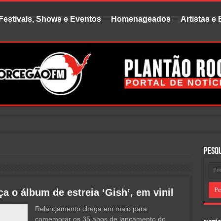
Festivais, Shows e Eventos
Homenageados
Artistas e
uvido f
Pesq
 o álbum de estreia ‘Gish’, em vinil
Relançamento chega em maio para
comemorar os 35 anos de lançamento do