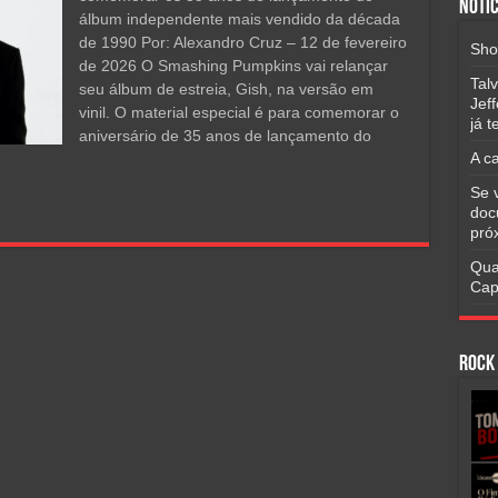
Notíc
álbum independente mais vendido da década
de 1990 Por: Alexandro Cruz – 12 de fevereiro
Sho
de 2026 O Smashing Pumpkins vai relançar
Tal
seu álbum de estreia, Gish, na versão em
Jef
vinil. O material especial é para comemorar o
já 
aniversário de 35 anos de lançamento do
A c
Se 
doc
pró
Qua
Cap
Rock