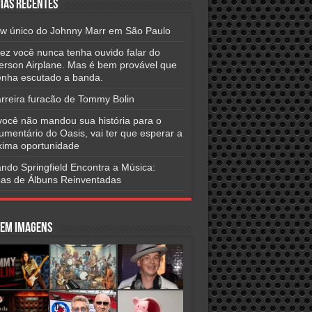
ias Recentes
w único do Johnny Marr em São Paulo
vez você nunca tenha ouvido falar do
ferson Airplane. Mas é bem provável que
tenha escutado a banda.
arreira furacão de Tommy Bolin
você não mandou sua história para o
umentário do Oasis, vai ter que esperar a
xima oportunidade
ndo Springfield Encontra a Música:
as de Álbuns Reinventadas
 em Imagens