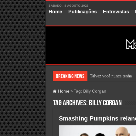
SÁBADO , 8 AGOSTO 2026
Home
Publicações
Entrevistas
Breaking News
Talvez você nunca tenha o
Home
>
Tag:
Billy Corgan
Tag Archives:
Billy Corgan
Smashing Pumpkins relança