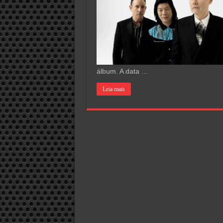
álbum. A data …
Leia mais