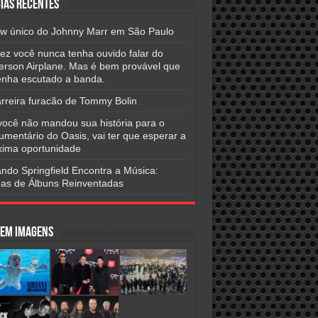
ias Recentes
w único do Johnny Marr em São Paulo
vez você nunca tenha ouvido falar do
ferson Airplane. Mas é bem provável que
tenha escutado a banda.
arreira furacão de Tommy Bolin
você não mandou sua história para o
umentário do Oasis, vai ter que esperar a
xima oportunidade
ndo Springfield Encontra a Música:
as de Álbuns Reinventadas
 em Imagens