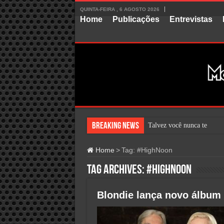
QUINTA-FEIRA , 6 AGOSTO 2026
Home
Publicações
Entrevistas
Breaking News
Talvez você nunca tenha o
Home
>
Tag:
#HighNoon
Tag Archives:
#HighNoon
Blondie lança novo álbum