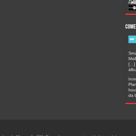
Come
Sma
Mel
[…]
álbu
Iro
Pla
hou
da b