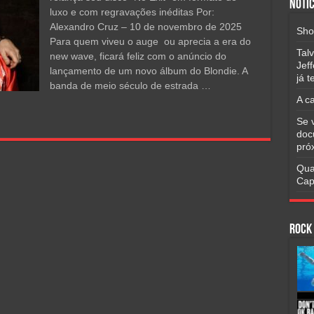
Notíc
luxo e com regravações inéditas Por:
Alexandro Cruz – 10 de novembro de 2025
Sho
Para quem viveu o auge ou aprecia a era do
Tal
new wave, ficará feliz com o anúncio do
Jef
lançamento de um novo álbum do Blondie. A
já 
banda de meio século de estrada …
A c
Se 
doc
pró
Qua
Cap
Rock