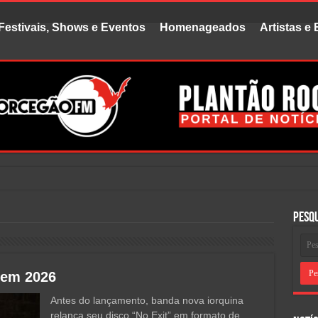
Festivais, Shows e Eventos
Homenageados
Artistas e
uvido
Pesq
 em 2026
Antes do lançamento, banda nova iorquina
relança seu disco “No Exit” em formato de