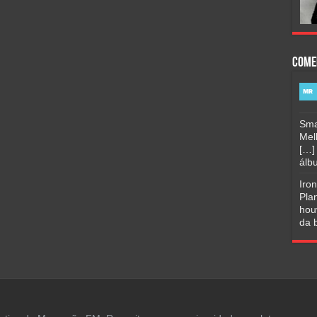
Come
Sma
Mel
[…]
álbu
Iro
Pla
hou
da b