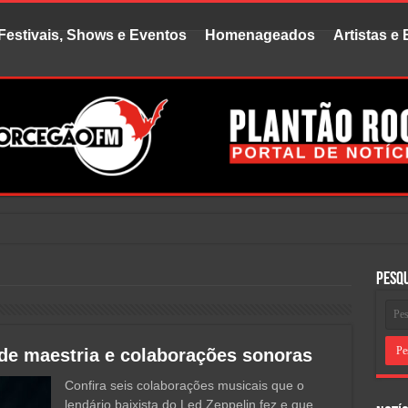
Festivais, Shows e Eventos
Homenageados
Artistas e
uvido fala
Pesq
de maestria e colaborações sonoras
Confira seis colaborações musicais que o
lendário baixista do Led Zeppelin fez e que,