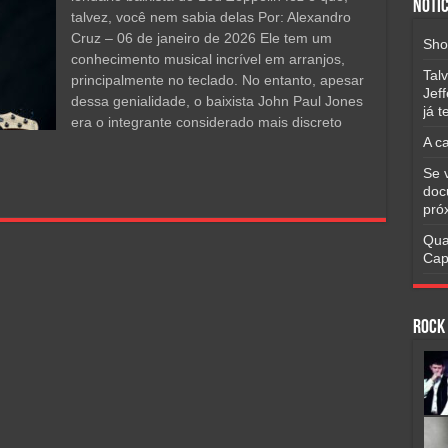
Notíc
talvez, você nem sabia delas Por: Alexandro
Cruz – 06 de janeiro de 2026 Ele tem um
Sho
conhecimento musical incrível em arranjos,
Tal
principalmente no teclado. No entanto, apesar
Jef
dessa genialidade, o baixista John Paul Jones
já 
era o integrante considerado mais discreto
A c
Se 
doc
pró
Qua
Cap
Rock