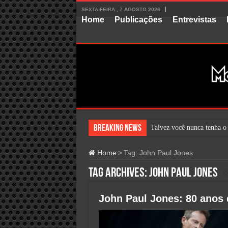
SEXTA-FEIRA , 7 AGOSTO 2026
Home
Publicações
Entrevistas
Breaking News
Talvez você nunca tenha o
Home
>
Tag:
John Paul Jones
Tag Archives:
John Paul Jones
John Paul Jones: 80 anos 