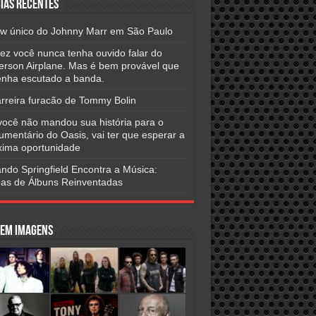
ias Recentes
w único do Johnny Marr em São Paulo
vez você nunca tenha ouvido falar do
ferson Airplane. Mas é bem provável que
tenha escutado a banda.
arreira furacão de Tommy Bolin
você não mandou sua história para o
umentário do Oasis, vai ter que esperar a
xima oportunidade
ndo Springfield Encontra a Música:
as de Álbuns Reinventadas
 em Imagens