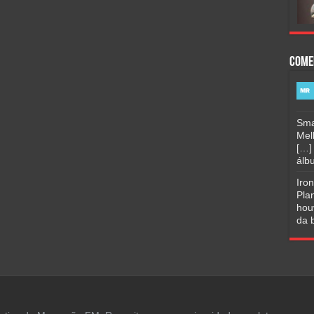
Come
Sma
Mel
[…]
álbu
Iro
Pla
hou
da b