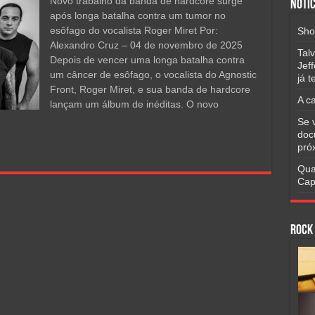
Novo trabalho da banda de hardcore surge
Notíc
após longa batalha contra um tumor no
esôfago do vocalista Roger Miret Por:
Sho
Alexandro Cruz – 04 de novembro de 2025
Tal
Depois de vencer uma longa batalha contra
Jef
um câncer de esôfago, o vocalista do Agnostic
já 
Front, Roger Miret, e sua banda de hardcore
A c
lançam um álbum de inéditas. O novo
Se 
doc
pró
Qua
Cap
Rock