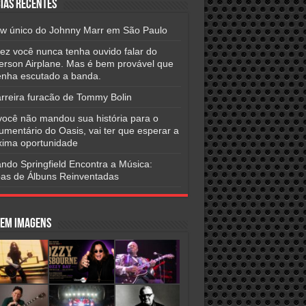
ias Recentes
w único do Johnny Marr em São Paulo
vez você nunca tenha ouvido falar do
ferson Airplane. Mas é bem provável que
tenha escutado a banda.
arreira furacão de Tommy Bolin
você não mandou sua história para o
umentário do Oasis, vai ter que esperar a
xima oportunidade
ndo Springfield Encontra a Música:
as de Álbuns Reinventadas
 em Imagens