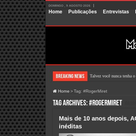
DOMINGO , 9 AGOSTO 2026
Home
Publicações
Entrevistas
Breaking News
Talvez você nunca tenha ou
Home
>
Tag:
#RogerMiret
Tag Archives:
#RogerMiret
Mais de 10 anos depois,
inéditas