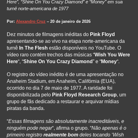
Here”, “Shine On You Crazy Diamond” e “Money” em sua
turnê norte-americana de 1977
Por:
Alexandro Cruz
– 20 de janeiro de 2026
Dez minutos de filmagens inéditas do
Pink Floyd
apresentando-se ao vivo na etapa norte-americana da
turnê
In The Flesh
estão disponíveis no YouTube. O
vídeo raro contém trechos das músicas “
Wish You Were
Here
“, “
Shine On You Crazy Diamond
” e “
Money
“.
O registro do vídeo inédito é de uma apresentação no
Anaheim Stadium, em Anaheim, Califórnia (EUA),
ocorrido no dia 7 de maio de 1977. A raridade foi
disponibilizada pelo
Pink Floyd Research Group
, um
grupo de fãs dedicado a restaurar e arquivar mídias
piratas da banda.
“
Essas filmagens são absolutamente inacreditáveis, e
ninguém pode negar
“, afirma o grupo. “
Não apenas é o
primeiro registro
realmente bom
deles tocando ‘Wish