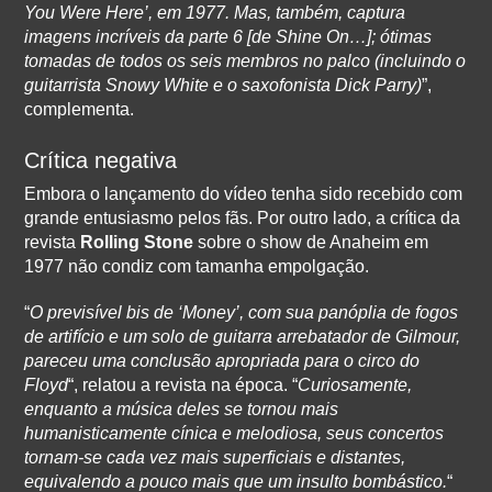
You Were Here’, em 1977. Mas, também, captura
imagens incríveis da parte 6 [de Shine On…]; ótimas
tomadas de todos os seis membros no palco (incluindo o
guitarrista Snowy White e o saxofonista Dick Parry)
”,
complementa.
Crítica negativa
Embora o lançamento do vídeo tenha sido recebido com
grande entusiasmo pelos fãs. Por outro lado, a crítica da
revista
Rolling Stone
sobre o show de Anaheim em
1977 não condiz com tamanha empolgação.
“
O previsível bis de ‘Money’, com sua panóplia de fogos
de artifício e um solo de guitarra arrebatador de Gilmour,
pareceu uma conclusão apropriada para o circo do
Floyd
“, relatou a revista na época. “
Curiosamente,
enquanto a música deles se tornou mais
humanisticamente cínica e melodiosa, seus concertos
tornam-se cada vez mais superficiais e distantes,
equivalendo a pouco mais que um insulto bombástico.
“