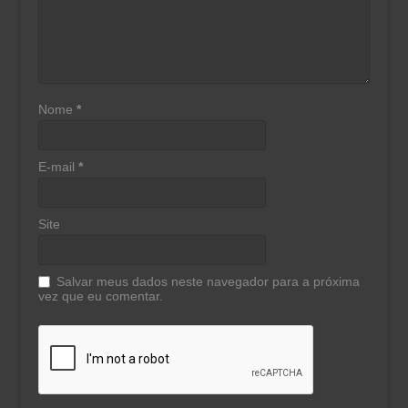
Nome
*
E-mail
*
Site
Salvar meus dados neste navegador para a próxima
vez que eu comentar.