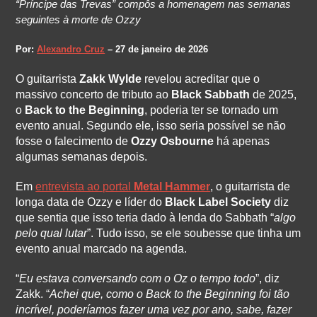
“Príncipe das Trevas” compôs a homenagem nas semanas
seguintes à morte de Ozzy
Por:
Alexandro Cruz
– 27 de janeiro de 2026
O guitarrista
Zakk Wylde
revelou acreditar que o
massivo concerto de tributo ao
Black Sabbath
de 2025,
o
Back to the Beginning
, poderia ter se tornado um
evento anual. Segundo ele, isso seria possível se não
fosse o falecimento de
Ozzy Osbourne
há apenas
algumas semanas depois.
Em
entrevista ao portal
Metal Hammer
, o guitarrista de
longa data de Ozzy e líder do
Black Label Society
diz
que sentia que isso teria dado à lenda do Sabbath “
algo
pelo qual lutar
”. Tudo isso, se ele soubesse que tinha um
evento anual marcado na agenda.
“
Eu estava conversando com o Oz o tempo todo
”, diz
Zakk. “
Achei que, como o Back to the Beginning foi tão
incrível, poderíamos fazer uma vez por ano, sabe, fazer