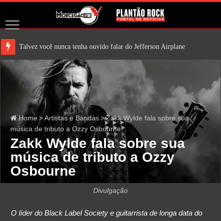
Talvez você nunca tenha ouvido falar do Jefferson Airplane. Mas é bem pr
Home
>
Artistas e Bandas
>
Zakk Wylde fala sobre sua
música de tributo a Ozzy Osbourne
Zakk Wylde fala sobre sua
música de tributo a Ozzy
Osbourne
Divulgação
O líder do Black Label Society e guitarrista de longa data do