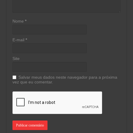
Nome
*
E-mail
*
Site
Salvar meus dados neste navegador para a próxima
vez que eu comentar.