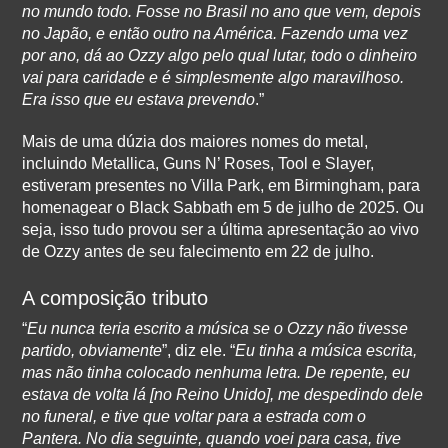
no mundo todo. Fosse no Brasil no ano que vem, depois
no Japão, e então outro na América. Fazendo uma vez
por ano, dá ao Ozzy algo pelo qual lutar, todo o dinheiro
vai para caridade e é simplesmente algo maravilhoso.
Era isso que eu estava prevendo
.”
Mais de uma dúzia dos maiores nomes do metal,
incluindo Metallica, Guns N’ Roses, Tool e Slayer,
estiveram presentes no Villa Park, em Birmingham, para
homenagear o Black Sabbath em 5 de julho de 2025. Ou
seja, isso tudo provou ser a última apresentação ao vivo
de Ozzy antes de seu falecimento em 22 de julho.
A composição tributo
“
Eu nunca teria escrito a música se o Ozzy não tivesse
partido, obviamente
”, diz ele. “
Eu tinha a música escrita,
mas não tinha colocado nenhuma letra. De repente, eu
estava de volta lá [no Reino Unido], me despedindo dele
no funeral, e tive que voltar para a estrada com o
Pantera. No dia seguinte, quando voei para casa, tive